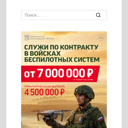
Search
for: