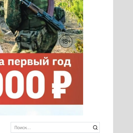
Search
for: