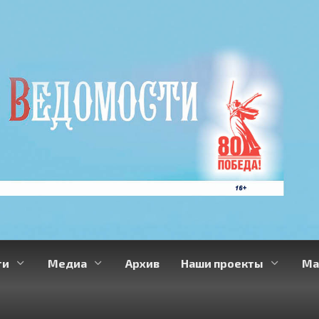
ти
Медиа
Архив
Наши проекты
Ма