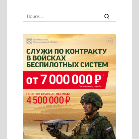
Search
for: