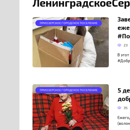
ЛенинградскоеСе
Зав
ПРИОЗЕРСКОЕ ГОРОДСКОЕ ПОСЕЛЕНИЕ
еже
#По
23
В это
#Добр
5 д
ПРИОЗЕРСКОЕ ГОРОДСКОЕ ПОСЕЛЕНИЕ
доб
35
Ежего
(воло