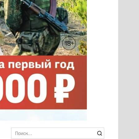
Search
for: