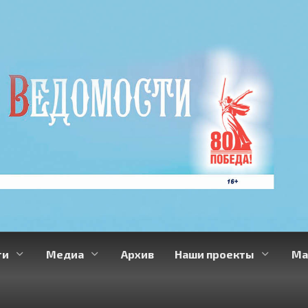
ти
Медиа
Архив
Наши проекты
Ма