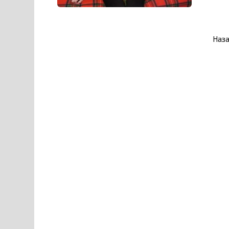
Пагинация
Наз
записей