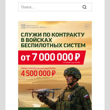
Search
for: