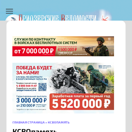
Перейти
к
содержанию
ГЛАВНАЯ СТРАНИЦА
»
КСВОПАМЯТЬ
КСВОпамять