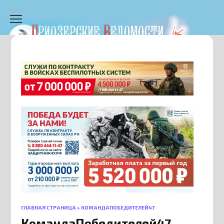
Перейти
к
содержанию
ГЛАВНАЯ СТРАНИЦА
»
КОМАНДАПОБЕДИТЕЛЕЙ47
КомандаПобедителей47