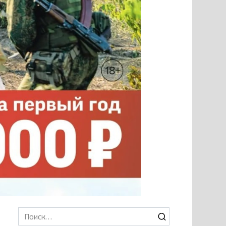
Search
for: