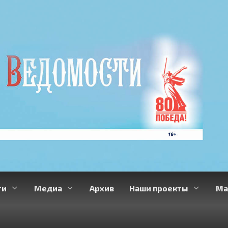
ти
Медиа
Архив
Наши проекты
Ма