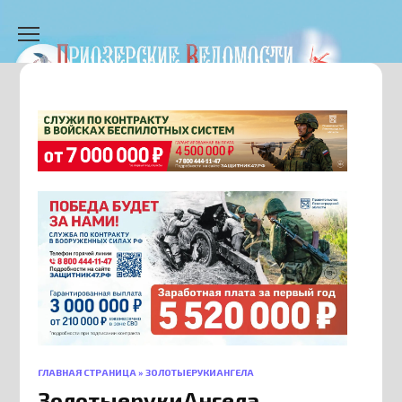
Перейти
к
содержанию
ГЛАВНАЯ СТРАНИЦА
»
ЗОЛОТЫЕРУКИАНГЕЛА
ЗолотыерукиАнгела