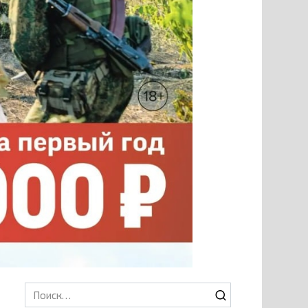
Search
for: