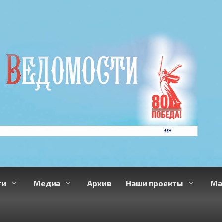
ти
Медиа
Архив
Наши проекты
Ма