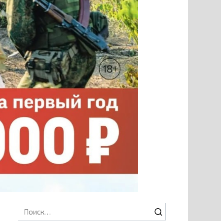
Search
for: