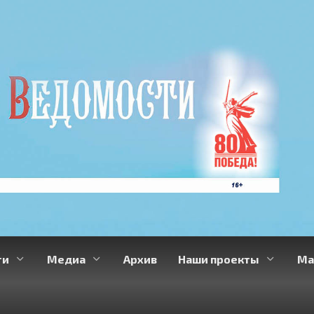
ти
Медиа
Архив
Наши проекты
Ма