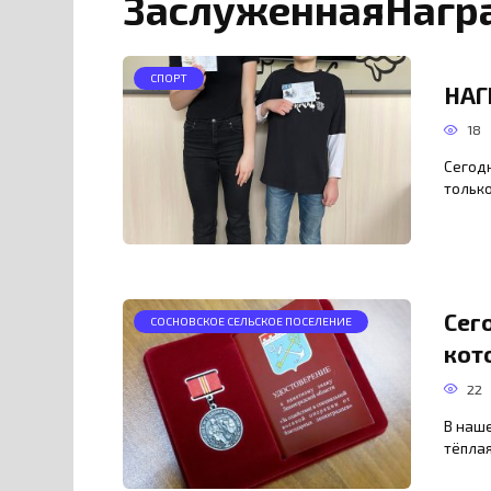
ЗаслуженнаяНагр
СПОРТ
НАГ
18
Сегод
только
Сег
СОСНОВСКОЕ СЕЛЬСКОЕ ПОСЕЛЕНИЕ
кот
22
В наш
тёплая