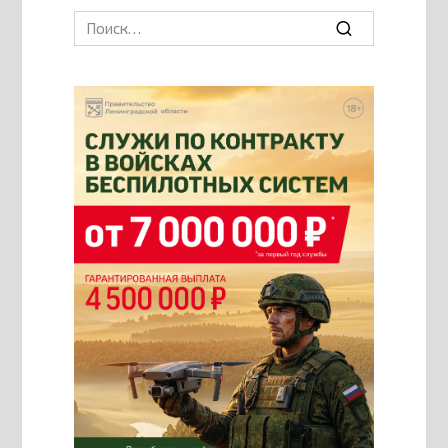
Search
for: