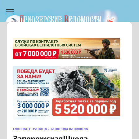
Перейти
к
содержанию
ГЛАВНАЯ СТРАНИЦА
»
ЗАПОРОЖСКАЯШКОЛА
ЗапорожскаяШкола