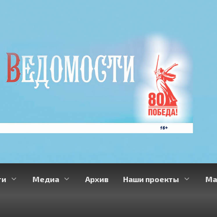
ти
Медиа
Архив
Наши проекты
Ма