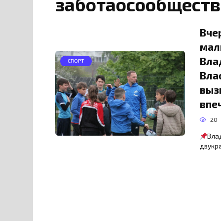
заботаосообществ
Вче
мал
Вла
СПОРТ
Вла
выз
впе
20
Вла
двукра