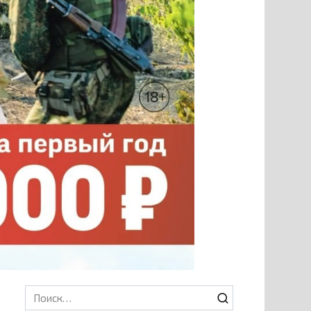
Search
for: