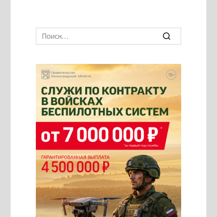
Search
for: