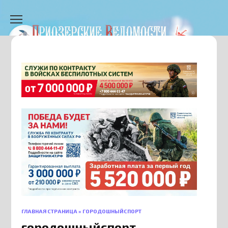
Перейти
к
содержанию
ГЛАВНАЯ СТРАНИЦА
»
ГОРОДОШНЫЙСПОРТ
городошныйспорт