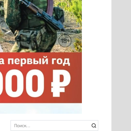
Search
for: