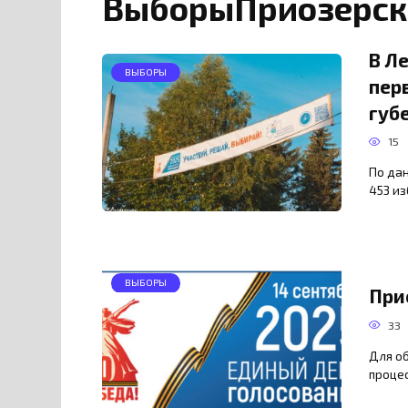
ВыборыПриозерск
В Л
ВЫБОРЫ
пер
губ
15
По да
453 из
ВЫБОРЫ
При
33
Для о
проце