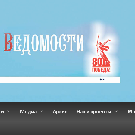
ти
Медиа
Архив
Наши проекты
Ма