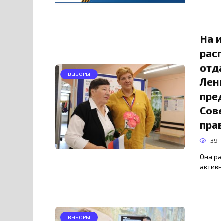
На 
рас
отд
ВЫБОРЫ
Лен
пре
Сов
пра
39
Она ра
активн
ВЫБОРЫ