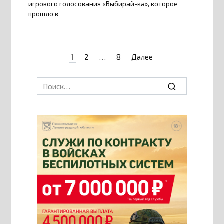
игрового голосования «Выбирай-ка», которое
прошло в
Пагинация
1
2
…
8
Далее
записей
Search
for: