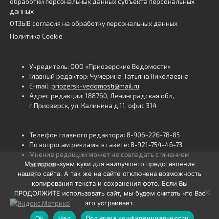
обработки персональных данных субъекта персональных
данных
ОТЗЫВ согласия на обработку персональных данных
Политика Cookie
Учредитель: ООО «Приозерские Ведомости»
Главный редактор: Чумерина Татьяна Николаевна
E-mail:
priozersk-vedomosti@mail.ru
Адрес редакции: 188760, Ленинградская обл,
г.Приозерск, ул. Калинина д.11, офис 314
Телефон главного редактора: 8-906-226-78-85
По вопросам рекламы в газете: 8-921-754-46-73
Мнение редакции может не совпадать с мнением
Мы используем куки для наилучшего представления
авторов.
нашего сайта. А так же на сайте отключена возможность
16+
копирования текста и сохранения фото. Если Вы
ПРОДОЛЖИТЕ использовать сайт, мы будем считать что Вас
это устраивает.
Ok
Нет
Политика конфиденциальности