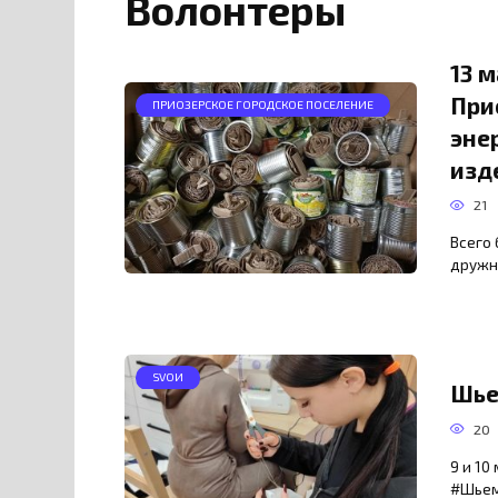
Волонтеры
13 
При
ПРИОЗЕРСКОЕ ГОРОДСКОЕ ПОСЕЛЕНИЕ
эне
изд
21
Всего 
дружн
SVOИ
Шье
20
9 и 10
#Шьем