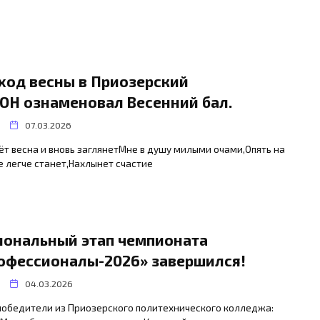
ход весны в Приозерский
ОН ознаменовал Весенний бал.
07.03.2026
т весна и вновь заглянетМне в душу милыми очами,Опять на
 легче станет,Нахлынет счастие
иональный этап чемпионата
офессионалы-2026» завершился!
04.03.2026
победители из Приозерского политехнического колледжа: