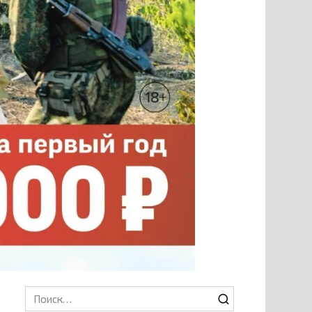
Search
for: