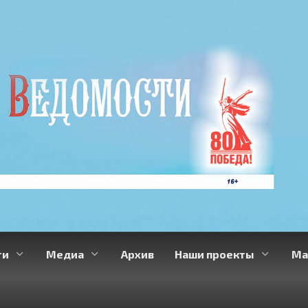
ти
Медиа
Архив
Наши проекты
Ма