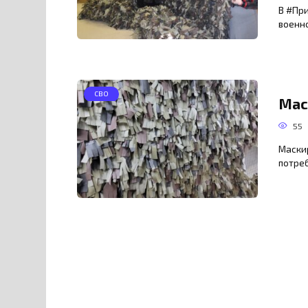
В #Пр
военн
СВО
Мас
55
Маски
потреб