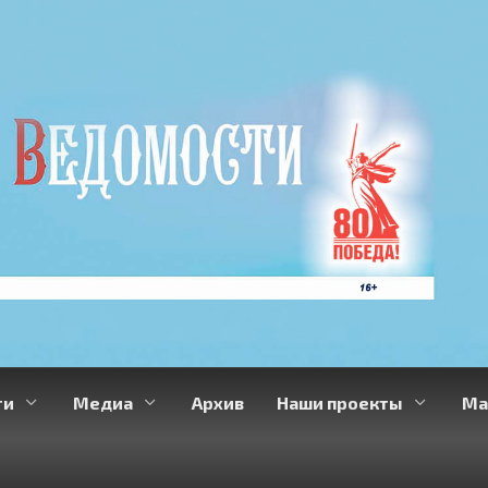
ти
Медиа
Архив
Наши проекты
Ма