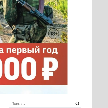
Search
for: