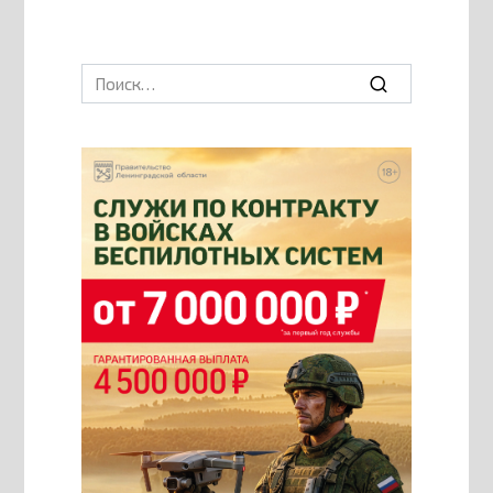
Search
for: