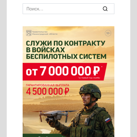
Search
for: