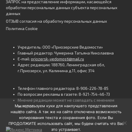
ЗАПРОС на предоставление информации, касающейся
обработки персональных данных субъекта персональных
данных
ОТЗЫВ согласия на обработку персональных данных
Политика Cookie
Учредитель: ООО «Приозерские Ведомости»
Главный редактор: Чумерина Татьяна Николаевна
E-mail:
priozersk-vedomosti@mail.ru
Адрес редакции: 188760, Ленинградская обл,
г.Приозерск, ул. Калинина д.11, офис 314
Телефон главного редактора: 8-906-226-78-85
По вопросам рекламы в газете: 8-921-754-46-73
Мнение редакции может не совпадать с мнением
Мы используем куки для наилучшего представления
авторов.
нашего сайта. А так же на сайте отключена возможность
16+
копирования текста и сохранения фото. Если Вы
ПРОДОЛЖИТЕ использовать сайт, мы будем считать что Вас
это устраивает.