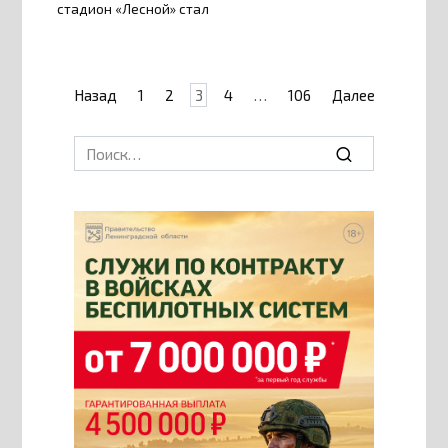
стадион «Лесной» стал
Пагинация
Назад
1
2
3
4
…
106
Далее
записей
Search
for: