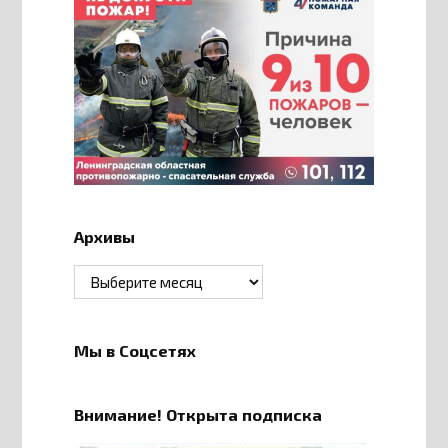
Архивы
Архивы
Мы в Соцсетях
Внимание! Открыта подписка