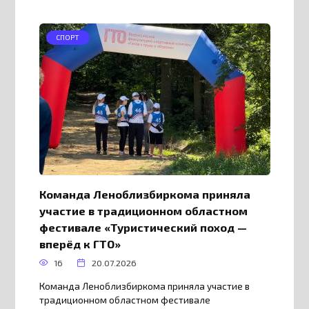
СПОРТ
Команда Леноблизбиркома приняла
участие в традиционном областном
фестивале «Туристический поход —
вперёд к ГТО»
16
20.07.2026
Команда Леноблизбиркома приняла участие в
традиционном областном фестивале