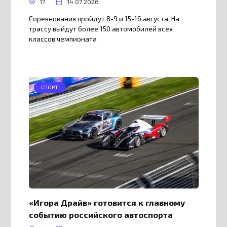
17
14.07.2026
Соревнования пройдут 8-9 и 15-16 августа. На
трассу выйдут более 150 автомобилей всех
классов чемпионата
СПОРТ
«Игора Драйв» готовится к главному
событию российского автоспорта