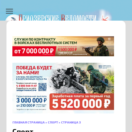
Перейти
к
содержанию
ГЛАВНАЯ СТРАНИЦА
»
СПОРТ
»
СТРАНИЦА 3
Спорт