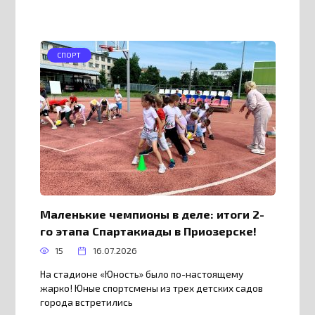
СПОРТ
Маленькие чемпионы в деле: итоги 2-
го этапа Спартакиады в Приозерске!
15
16.07.2026
На стадионе «Юность» было по-настоящему
жарко! Юные спортсмены из трех детских садов
города встретились