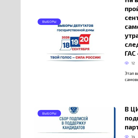
про
сен
ВЫБОРЫ
сам
утр
сле
ГАС
12
Этап 
самовы
В Ц
ВЫБОРЫ
под
пар
14