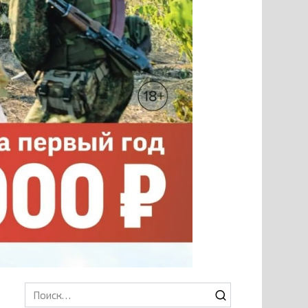
Search
for: