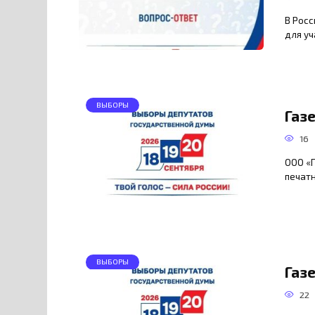
В Росс
для уч
ВЫБОРЫ
Газ
16
ООО «
печат
ВЫБОРЫ
Газ
22