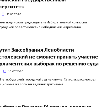
верситет»
17.07.2026
ент подписали председатель Избирательной комиссии
градской области Михаил Лебединский и временно
утат Заксобрания Ленобласти
столевский не сможет принять участие
арламентских выборах по решению суда
16.07.2026
Петербургский городской суд накануне, 15 июля, рассмотрел
яционные жалобы на административные
выборы в Госдуму IX созыва, которые