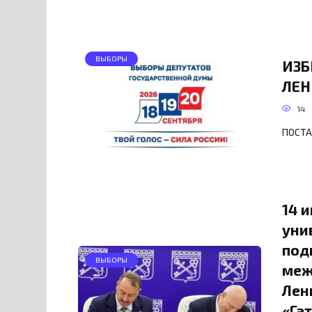
ВЫБОРЫ
ИЗБ
ЛЕН
14
ПОСТ
14 
уни
под
ВЫБОРЫ
меж
Лен
«Га