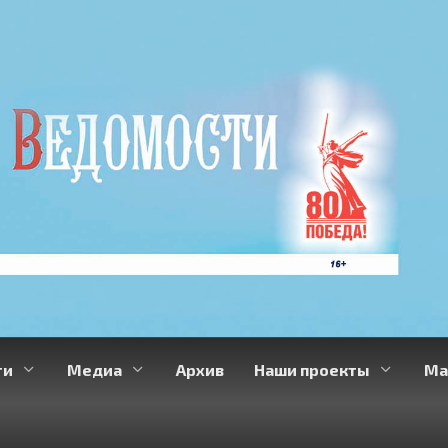
ти
Медиа
Архив
Наши проекты
Ма