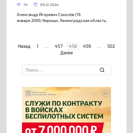
74
09.12.2024
Алекса́ндр И́горевич Соколо́в (16
января 2000, Кириши, Ленинградская область,
Пагинация
Назад
1
…
457
458
459
…
502
записей
Далее
Search
for: