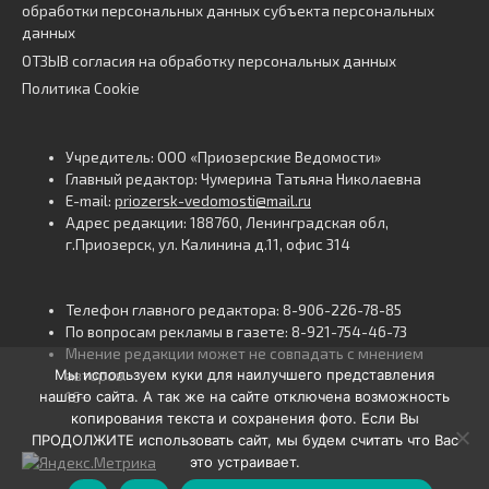
обработки персональных данных субъекта персональных
данных
ОТЗЫВ согласия на обработку персональных данных
Политика Cookie
Учредитель: ООО «Приозерские Ведомости»
Главный редактор: Чумерина Татьяна Николаевна
E-mail:
priozersk-vedomosti@mail.ru
Адрес редакции: 188760, Ленинградская обл,
г.Приозерск, ул. Калинина д.11, офис 314
Телефон главного редактора: 8-906-226-78-85
По вопросам рекламы в газете: 8-921-754-46-73
Мнение редакции может не совпадать с мнением
Мы используем куки для наилучшего представления
авторов.
нашего сайта. А так же на сайте отключена возможность
16+
копирования текста и сохранения фото. Если Вы
ПРОДОЛЖИТЕ использовать сайт, мы будем считать что Вас
это устраивает.