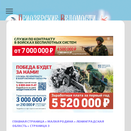
Перейти
к
содержанию
ГЛАВНАЯ СТРАНИЦА
»
МАЛАЯ РОДИНА
»
ЛЕНИНГРАДСКАЯ
ОБЛАСТЬ
»
СТРАНИЦА 3