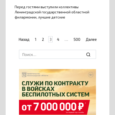
Перед гостями выступили коллективы
Ленинградской государственной областной
филармонии, лучшие детские
Пагинация
Назад
1
2
3
4
…
500
Далее
записей
Search
for: