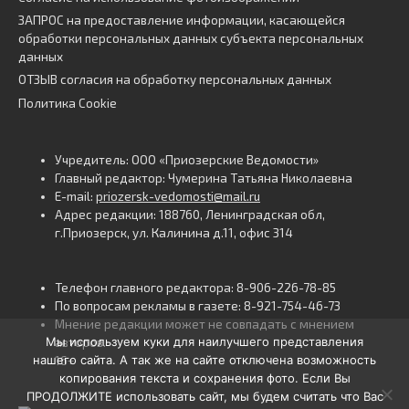
ЗАПРОС на предоставление информации, касающейся
обработки персональных данных субъекта персональных
данных
ОТЗЫВ согласия на обработку персональных данных
Политика Cookie
Учредитель: ООО «Приозерские Ведомости»
Главный редактор: Чумерина Татьяна Николаевна
E-mail:
priozersk-vedomosti@mail.ru
Адрес редакции: 188760, Ленинградская обл,
г.Приозерск, ул. Калинина д.11, офис 314
Телефон главного редактора: 8-906-226-78-85
По вопросам рекламы в газете: 8-921-754-46-73
Мнение редакции может не совпадать с мнением
Мы используем куки для наилучшего представления
авторов.
нашего сайта. А так же на сайте отключена возможность
16+
копирования текста и сохранения фото. Если Вы
ПРОДОЛЖИТЕ использовать сайт, мы будем считать что Вас