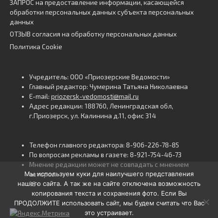
ЗАПРОС на предоставление информации, касающейся
обработки персональных данных субъекта персональных
данных
ОТЗЫВ согласия на обработку персональных данных
Политика Cookie
Учредитель: ООО «Приозерские Ведомости»
Главный редактор: Чумерина Татьяна Николаевна
E-mail:
priozersk-vedomosti@mail.ru
Адрес редакции: 188760, Ленинградская обл,
г.Приозерск, ул. Калинина д.11, офис 314
Телефон главного редактора: 8-906-226-78-85
По вопросам рекламы в газете: 8-921-754-46-73
Мнение редакции может не совпадать с мнением
Мы используем куки для наилучшего представления
авторов.
нашего сайта. А так же на сайте отключена возможность
16+
копирования текста и сохранения фото. Если Вы
ПРОДОЛЖИТЕ использовать сайт, мы будем считать что Вас
это устраивает.