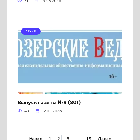
31
19.03.2026
АРХИВ
Выпуск газеты №9 (801)
43
12.03.2026
Пагинация
Назад
1
2
3
…
15
Далее