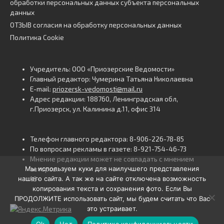
обработки персональных данных субъекта персональных
данных
ОТЗЫВ согласия на обработку персональных данных
Политика Cookie
Учредитель: ООО «Приозерские Ведомости»
Главный редактор: Чумерина Татьяна Николаевна
E-mail:
priozersk-vedomosti@mail.ru
Адрес редакции: 188760, Ленинградская обл,
г.Приозерск, ул. Калинина д.11, офис 314
Телефон главного редактора: 8-906-226-78-85
По вопросам рекламы в газете: 8-921-754-46-73
Мнение редакции может не совпадать с мнением
Мы используем куки для наилучшего представления
авторов.
нашего сайта. А так же на сайте отключена возможность
16+
копирования текста и сохранения фото. Если Вы
ПРОДОЛЖИТЕ использовать сайт, мы будем считать что Вас
это устраивает.
Ok
Нет
Политика конфиденциальности