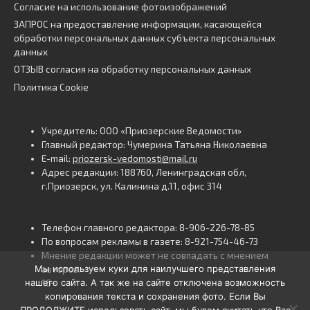
Согласие на использование фотоизображений
ЗАПРОС на предоставление информации, касающейся
обработки персональных данных субъекта персональных
данных
ОТЗЫВ согласия на обработку персональных данных
Политика Cookie
Учредитель: ООО «Приозерские Ведомости»
Главный редактор: Чумерина Татьяна Николаевна
E-mail:
priozersk-vedomosti@mail.ru
Адрес редакции: 188760, Ленинградская обл,
г.Приозерск, ул. Калинина д.11, офис 314
Телефон главного редактора: 8-906-226-78-85
По вопросам рекламы в газете: 8-921-754-46-73
Мнение редакции может не совпадать с мнением
Мы используем куки для наилучшего представления
авторов.
нашего сайта. А так же на сайте отключена возможность
16+
копирования текста и сохранения фото. Если Вы