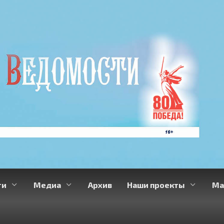
ти
Медиа
Архив
Наши проекты
Ма