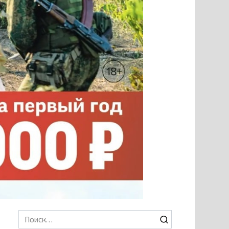
Search
for: