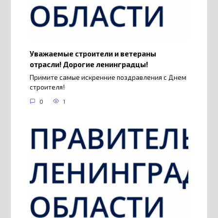
Уважаемые строители и ветераны
отрасли! Дорогие ленинградцы!
Примите самые искренние поздравления с Днем
строителя!
0
1