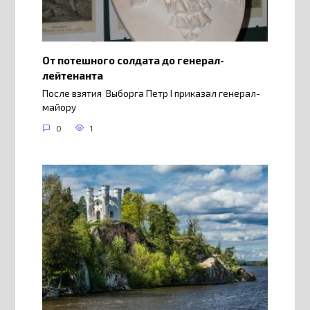
От потешного солдата до генерал-
лейтенанта
После взятия Выборга Петр I приказал генерал-
майору
0
1