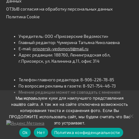
данных
ОТЗЫВ согласия на обработку персональных данных
Политика Cookie
Учредитель: ООО «Приозерские Ведомости»
Главный редактор: Чумерина Татьяна Николаевна
E-mail:
priozersk-vedomosti@mail.ru
Адрес редакции: 188760, Ленинградская обл,
г.Приозерск, ул. Калинина д.11, офис 314
Телефон главного редактора: 8-906-226-78-85
По вопросам рекламы в газете: 8-921-754-46-73
Мнение редакции может не совпадать с мнением
Мы используем куки для наилучшего представления
авторов.
нашего сайта. А так же на сайте отключена возможность
16+
копирования текста и сохранения фото. Если Вы
ПРОДОЛЖИТЕ использовать сайт, мы будем считать что Вас
это устраивает.
Ok
Нет
Политика конфиденциальности