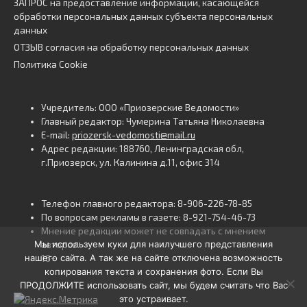
ЗАПРОС на предоставление информации, касающейся
обработки персональных данных субъекта персональных
данных
ОТЗЫВ согласия на обработку персональных данных
Политика Cookie
Учредитель: ООО «Приозерские Ведомости»
Главный редактор: Чумерина Татьяна Николаевна
E-mail:
priozersk-vedomosti@mail.ru
Адрес редакции: 188760, Ленинградская обл,
г.Приозерск, ул. Калинина д.11, офис 314
Телефон главного редактора: 8-906-226-78-85
По вопросам рекламы в газете: 8-921-754-46-73
Мнение редакции может не совпадать с мнением
Мы используем куки для наилучшего представления
авторов.
нашего сайта. А так же на сайте отключена возможность
16+
копирования текста и сохранения фото. Если Вы
ПРОДОЛЖИТЕ использовать сайт, мы будем считать что Вас
это устраивает.