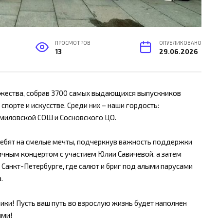
ПРОСМОТРОВ
ОПУБЛИКОВАНО
13
29.06.2026
ржества, собрав 3700 самых выдающихся выпускников
спорте и искусстве. Среди них – наши гордость:
миловской СОШ и Сосновского ЦО.
ебят на смелые мечты, подчеркнув важность поддержки
ичным концертом с участием Юлии Савичевой, а затем
 Санкт-Петербурге, где салют и бриг под алыми парусами
.
ки! Пусть ваш путь во взрослую жизнь будет наполнен
ями!