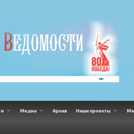
ти
Медиа
Архив
Наши проекты
Ма