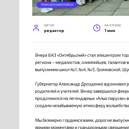
ПРИОЗЕРСКИЙ РАЙОН
АВТОР
НА ЧТЕНИЕ
редактор
1 мин
Вчера БКЗ «Октябрьский» стал эпицентром то
региона – медалистов, олимпийцев, талантов в 
выпускники школ №1, №4, №5, Громовской, Шу
Губернатор Александр Дрозденко вдохновил р
родителей и учителей. Вечер завершился феер
продолжился на легендарных «Алых парусах» в
создали незабываемую атмосферу волшебства
Мы безмерно гордимся вами, дорогие выпускни
яркими моментами и грандиозными свершени