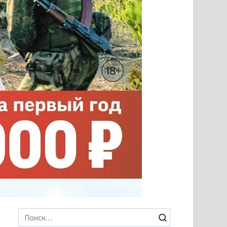
Search
for: