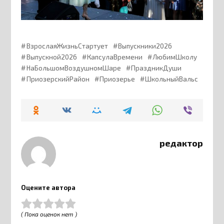
ВзрослаяЖизньСтартует
Выпускники2026
Выпускной2026
КапсулаВремени
ЛюбимШколу
НаБольшомВоздушномШаре
ПраздникДуши
ПриозерскийРайон
Приозерье
ШкольныйВальс
редактор
Оцените автора
( Пока оценок нет )