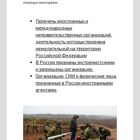
помощи молодёжи
Перечень иностранных и
международных
неправительственных организаций,
деятельность которых признана
нежелательной на территории
Российской Федерации
В России признаны экстремистскими
и запрещены организации:
Организации, СМИ и физические лица,
признанные в России иностранными
агентами: