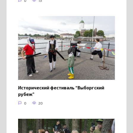
0
13
Исторический фестиваль “Выборгский
рубеж”
0
20