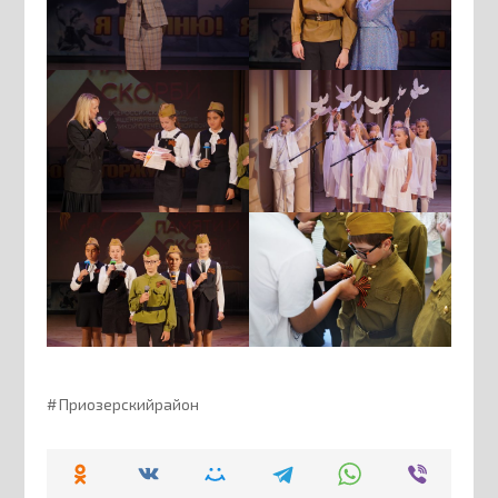
Приозерскийрайон