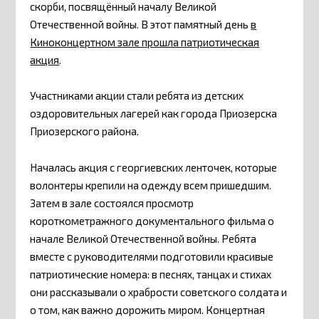
скорби, посвящённый началу Великой
Отечественной войны. В этот памятный день
в
Киноконцертном зале прошла патриотическая
акция
.
Участниками акции стали ребята из детских
оздоровительных лагерей как города Приозерска
Приозерского района.
Началась акция с георгиевских ленточек, которые
волонтеры крепили на одежду всем пришедшим.
Затем в зале состоялся просмотр
короткометражного документального фильма о
начале Великой Отечественной войны. Ребята
вместе с руководителями подготовили красивые
патриотические номера: в песнях, танцах и стихах
они рассказывали о храбрости советского солдата и
о том, как важно дорожить миром. Концертная