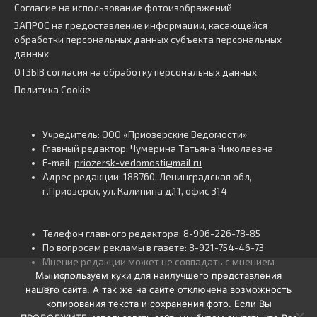
Согласие на использование фотоизображений
ЗАПРОС на предоставление информации, касающейся
обработки персональных данных субъекта персональных
данных
ОТЗЫВ согласия на обработку персональных данных
Политика Cookie
Учредитель: ООО «Приозерские Ведомости»
Главный редактор: Чумерина Татьяна Николаевна
E-mail:
priozersk-vedomosti@mail.ru
Адрес редакции: 188760, Ленинградская обл,
г.Приозерск, ул. Калинина д.11, офис 314
Телефон главного редактора: 8-906-226-78-85
По вопросам рекламы в газете: 8-921-754-46-73
Мнение редакции может не совпадать с мнением
Мы используем куки для наилучшего представления
авторов.
нашего сайта. А так же на сайте отключена возможность
16+
копирования текста и сохранения фото. Если Вы