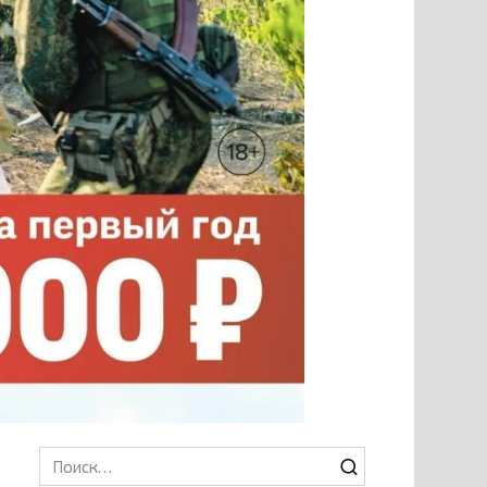
Search
for: