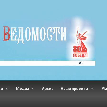
ти
Медиа
Архив
Наши проекты
Ма