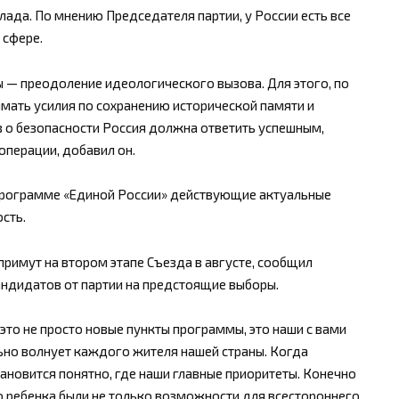
лада. По мнению Председателя партии, у России есть все
 сфере.
— преодоление идеологического вызова. Для этого, по
ать усилия по сохранению исторической памяти и
в о безопасности Россия должна ответить успешным,
перации, добавил он.
программе «Единой России» действующие актуальные
сть.
имут на втором этапе Съезда в августе, сообщил
андидатов от партии на предстоящие выборы.
это не просто новые пункты программы, это наши с вами
льно волнует каждого жителя нашей страны. Когда
ановится понятно, где наши главные приоритеты. Конечно
го ребенка были не только возможности для всестороннего