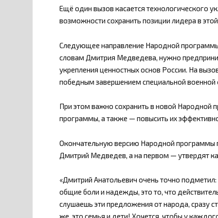
Ещё один вызов касается технологического ук
возможности сохранить позиции лидера в этой
Следующее направление Народной программы 
словам Дмитрия Медведева, нужно предприним
укрепления ценностных основ России. На вызо
победным завершением специальной военной о
При этом важно сохранить в новой Народной 
программы, а также — повысить их эффективно
Окончательную версию Народной программы пр
Дмитрий Медведев, а на первом — утвердят к
«Дмитрий Анатольевич очень точно подметил: 
общие боли и надежды, это то, что действите
слушаешь эти предложения от народа, сразу ст
же, это семья и дети! Хочется, чтобы у каждо