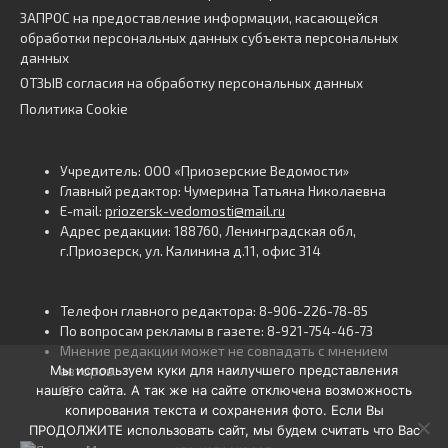
ЗАПРОС на предоставление информации, касающейся
обработки персональных данных субъекта персональных
данных
ОТЗЫВ согласия на обработку персональных данных
Политика Cookie
Учредитель: ООО «Приозерские Ведомости»
Главный редактор: Чумерина Татьяна Николаевна
E-mail:
priozersk-vedomosti@mail.ru
Адрес редакции: 188760, Ленинградская обл,
г.Приозерск, ул. Калинина д.11, офис 314
Телефон главного редактора: 8-906-226-78-85
По вопросам рекламы в газете: 8-921-754-46-73
Мнение редакции может не совпадать с мнением
Мы используем куки для наилучшего представления
авторов.
нашего сайта. А так же на сайте отключена возможность
16+
копирования текста и сохранения фото. Если Вы
ПРОДОЛЖИТЕ использовать сайт, мы будем считать что Вас