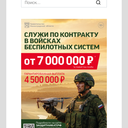
Search
for: