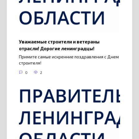
Уважаемые строители и ветераны
отрасли! Дорогие ленинградцы!
Примите самые искренние поздравления с Днем
строителя!
0
2