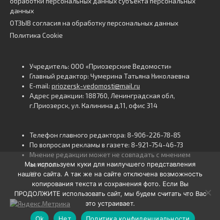
обработки персональных данных субъекта персональных
данных
ОТЗЫВ согласия на обработку персональных данных
Политика Cookie
Учредитель: ООО «Приозерские Ведомости»
Главный редактор: Чумерина Татьяна Николаевна
E-mail:
priozersk-vedomosti@mail.ru
Адрес редакции: 188760, Ленинградская обл,
г.Приозерск, ул. Калинина д.11, офис 314
Телефон главного редактора: 8-906-226-78-85
По вопросам рекламы в газете: 8-921-754-46-73
Мнение редакции может не совпадать с мнением
Мы используем куки для наилучшего представления
авторов.
нашего сайта. А так же на сайте отключена возможность
16+
копирования текста и сохранения фото. Если Вы
ПРОДОЛЖИТЕ использовать сайт, мы будем считать что Вас
это устраивает.
Ok
Нет
Политика конфиденциальности