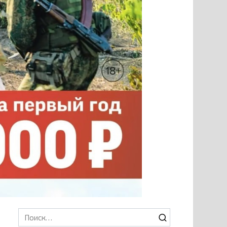
Search
for: