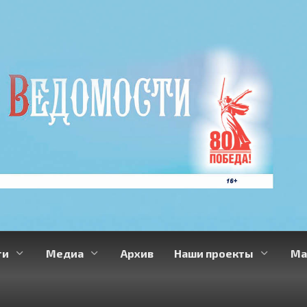
ти
Медиа
Архив
Наши проекты
Ма