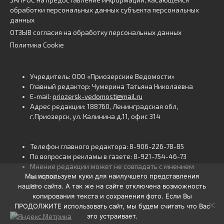
обработки персональных данных субъекта персональных
данных
ОТЗЫВ согласия на обработку персональных данных
Политика Cookie
Учредитель: ООО «Приозерские Ведомости»
Главный редактор: Чумерина Татьяна Николаевна
E-mail:
priozersk-vedomosti@mail.ru
Адрес редакции: 188760, Ленинградская обл,
г.Приозерск, ул. Калинина д.11, офис 314
Телефон главного редактора: 8-906-226-78-85
По вопросам рекламы в газете: 8-921-754-46-73
Мнение редакции может не совпадать с мнением
Мы используем куки для наилучшего представления
авторов.
нашего сайта. А так же на сайте отключена возможность
16+
копирования текста и сохранения фото. Если Вы
ПРОДОЛЖИТЕ использовать сайт, мы будем считать что Вас
это устраивает.