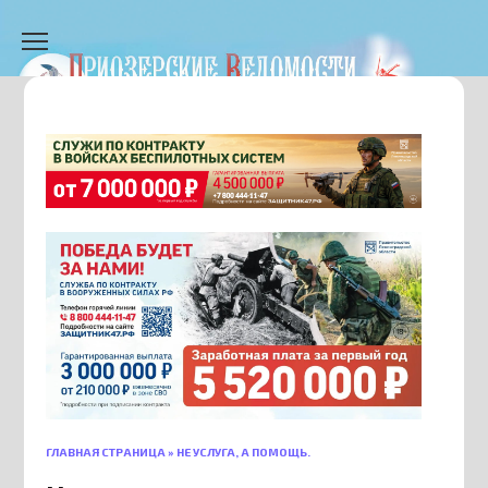
Перейти
к
содержанию
ГЛАВНАЯ СТРАНИЦА
»
НЕ УСЛУГА, А ПОМОЩЬ.