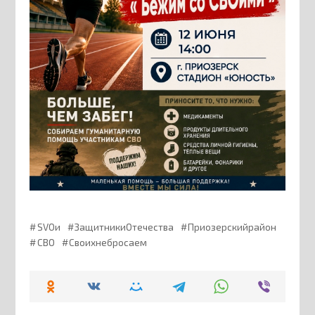
SVOи
ЗащитникиОтечества
Приозерскийрайон
СВО
Своихнебросаем