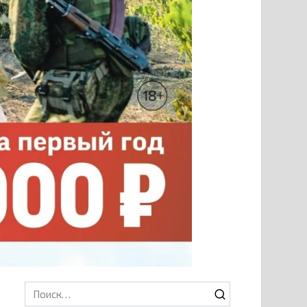
Search
for: