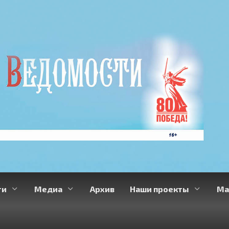
ти
Медиа
Архив
Наши проекты
Ма