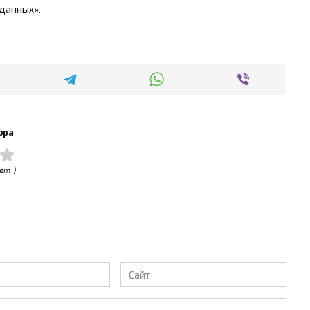
данных».
ора
ет )
Сайт