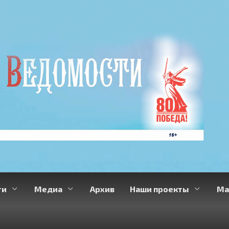
ти
Медиа
Архив
Наши проекты
Ма