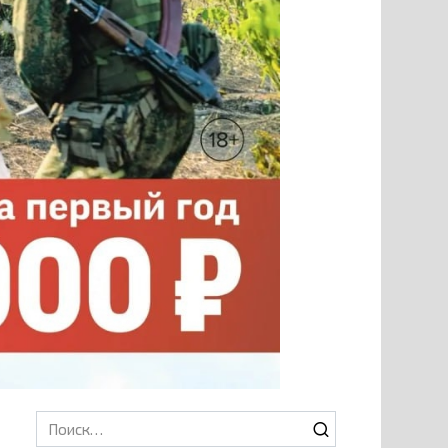
Search
for: