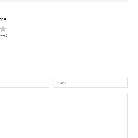
ора
ет )
Сайт