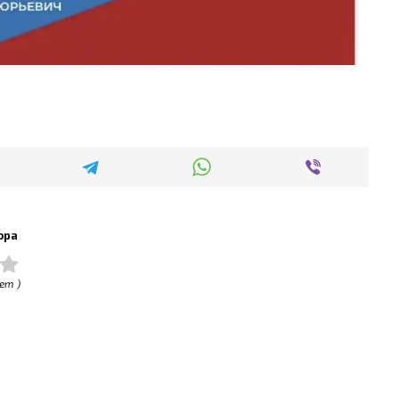
ора
ет )