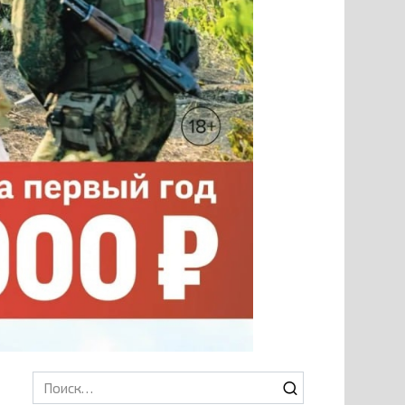
Search
for: