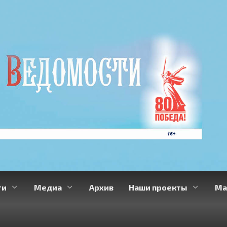
ти
Медиа
Архив
Наши проекты
Ма