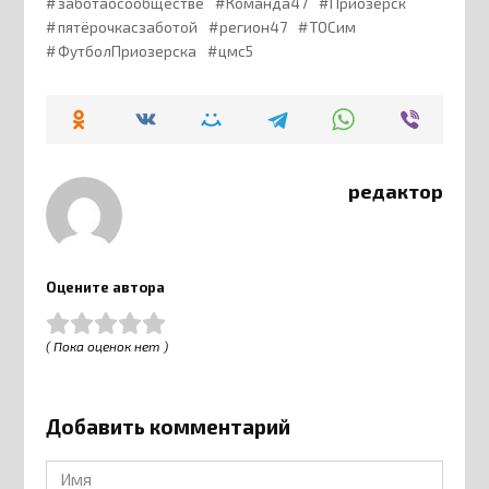
заботаосообществе
Команда47
Приозерск
пятёрочкасзаботой
регион47
ТОСим
ФутболПриозерска
цмс5
редактор
Оцените автора
( Пока оценок нет )
Добавить комментарий
Имя