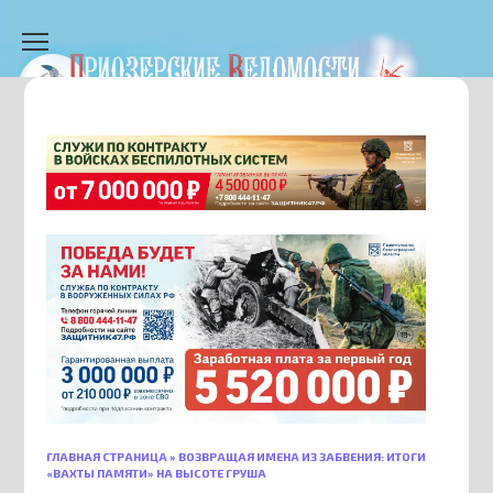
Перейти
к
содержанию
ГЛАВНАЯ СТРАНИЦА
»
ВОЗВРАЩАЯ ИМЕНА ИЗ ЗАБВЕНИЯ: ИТОГИ
«ВАХТЫ ПАМЯТИ» НА ВЫСОТЕ ГРУША