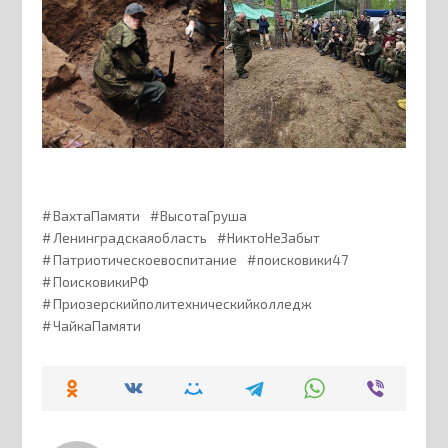
ВахтаПамяти
ВысотаГруша
Ленинградскаяобласть
НиктоНеЗабыт
Патриотическоевоспитание
поисковики47
ПоисковикиРФ
Приозерскийполитехническийколледж
ЧайкаПамяти