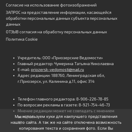
Согласие на использование фотоизображений
ЗАПРОС на предоставление информации, касающейся
обработки персональных данных субъекта персональных
данных
ОТЗЫВ согласия на обработку персональных данных
Политика Cookie
Учредитель: ООО «Приозерские Ведомости»
Главный редактор: Чумерина Татьяна Николаевна
E-mail:
priozersk-vedomosti@mail.ru
Адрес редакции: 188760, Ленинградская обл,
г.Приозерск, ул. Калинина д.11, офис 314
Телефон главного редактора: 8-906-226-78-85
По вопросам рекламы в газете: 8-921-754-46-73
Мнение редакции может не совпадать с мнением
Мы используем куки для наилучшего представления
авторов.
нашего сайта. А так же на сайте отключена возможность
16+
копирования текста и сохранения фото. Если Вы