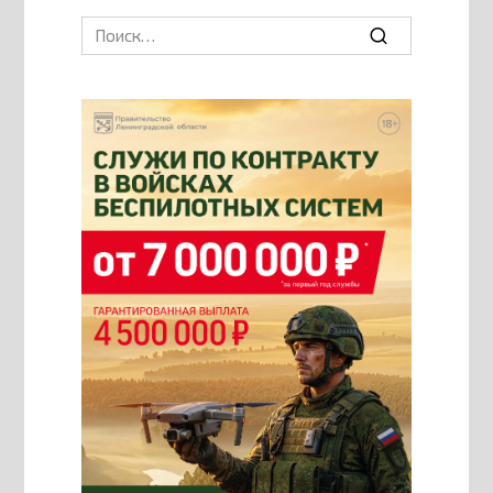
Search
for: